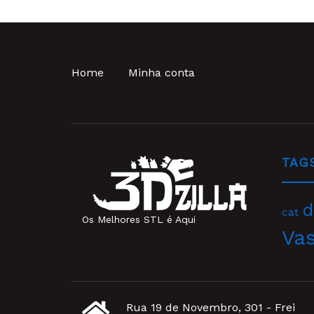
Home
Minha conta
TAG
d
cat
Os Melhores STL é Aqui
Va
Rua 19 de Novembro, 301 - Frei