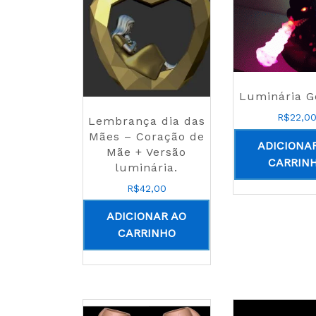
Luminária G
R$
22,0
Lembrança dia das
Mães – Coração de
ADICIONA
Mãe + Versão
CARRIN
luminária.
R$
42,00
ADICIONAR AO
CARRINHO