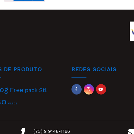
S DE PRODUTO
REDES SOCIAIS
og
Free
pack
Stl
so
vasos
(73) 9 9148-1166