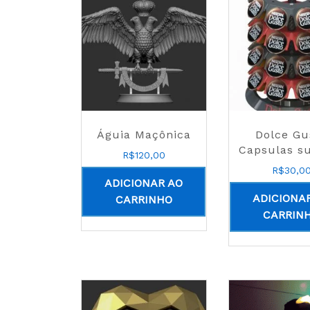
Águia Maçônica
Dolce Gu
Capsulas s
R$
120,00
R$
30,0
ADICIONAR AO
ADICIONA
CARRINHO
CARRIN