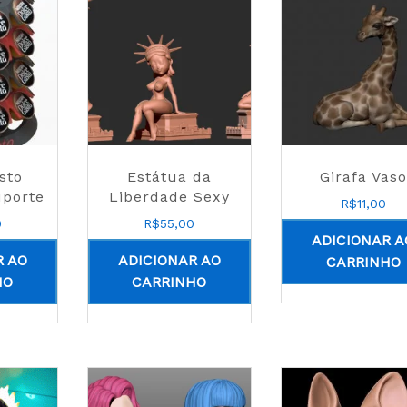
sto
Estátua da
Girafa Vaso
uporte
Liberdade Sexy
R$
11,00
0
R$
55,00
ADICIONAR A
R AO
ADICIONAR AO
CARRINHO
HO
CARRINHO