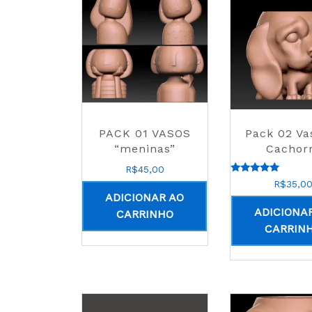
PACK 01 VASOS
Pack 02 Va
“meninas”
Cachor
R$
45,00
Avaliação
R$
35,0
5.00
ADICIONAR AO
de 5
ADICIONA
CARRINHO
CARRIN