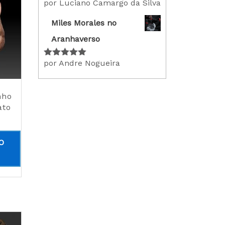
por Luciano Camargo da Silva
Avaliação
5
de 5
Miles Morales no
Aranhaverso
por Andre Nogueira
Avaliação
5
de 5
nho
ato
O