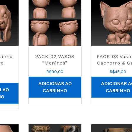
sinho
PACK 02 VASOS
PACK 03 Vasi
ro
“Meninos”
Cachorro & G
R$
90,00
R$
45,00
0
ADICIONAR AO
ADICIONAR A
R AO
CARRINHO
CARRINHO
HO