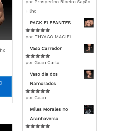
por Prosperino Ribeiro Sayão
Avaliação
5
de 5
Filho
PACK ELEFANTES
por THYAGO MACIEL
Avaliação
5
de 5
Vaso Carredor
nho
por Gean Carlo
Avaliação
5
de 5
Vaso dia dos
O
Namorados
por Gean
Avaliação
5
de 5
Miles Morales no
Aranhaverso