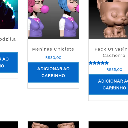
odzilla
0
Meninas Chiclete
Pack 01 Vasi
Cachorro
R$
30,00
R AO
HO
ADICIONAR AO
Avaliação
R$
35,00
5.00
CARRINHO
de 5
ADICIONAR A
CARRINHO