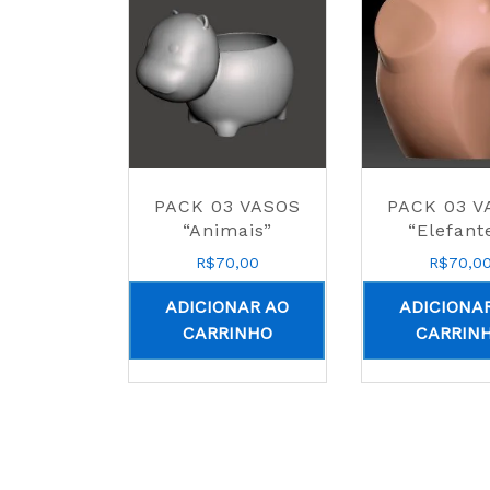
PACK 03 VASOS
PACK 03 V
“Animais”
“Elefant
R$
70,00
R$
70,0
ADICIONAR AO
ADICIONA
CARRINHO
CARRIN