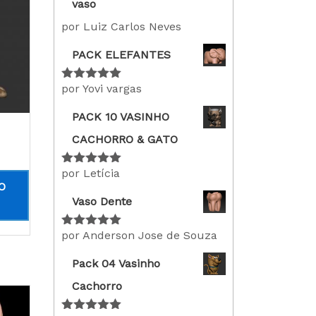
vaso
por Luiz Carlos Neves
PACK ELEFANTES
por Yovi vargas
Avaliação
5
de 5
PACK 10 VASINHO
CACHORRO & GATO
por Letícia
Avaliação
5
de 5
O
Vaso Dente
por Anderson Jose de Souza
Avaliação
5
de 5
Pack 04 Vasinho
Cachorro