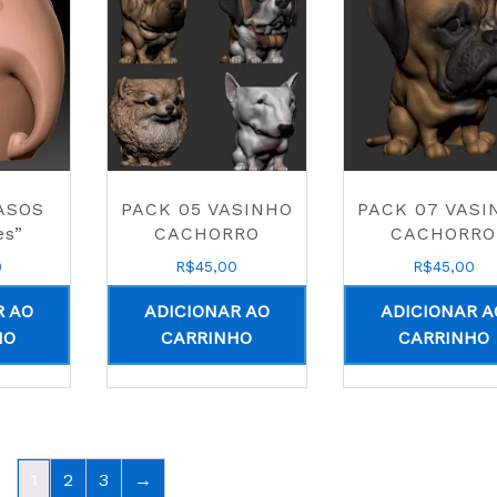
ASOS
PACK 05 VASINHO
PACK 07 VASI
es”
CACHORRO
CACHORRO
0
R$
45,00
R$
45,00
R AO
ADICIONAR AO
ADICIONAR A
HO
CARRINHO
CARRINHO
1
2
3
→